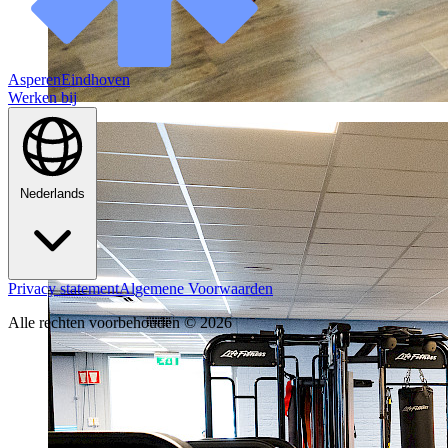
Asperen
Eindhoven
Werken bij
Nederlands
Privacy statement
Algemene Voorwaarden
Alle rechten voorbehouden © 2026