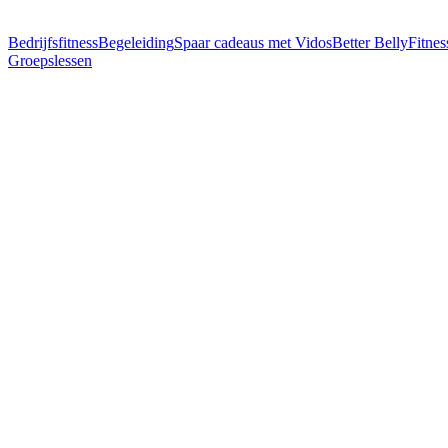
Bedrijfsfitness
Begeleiding
Spaar cadeaus met Vidos
Better Belly
Fitnes
Groepslessen