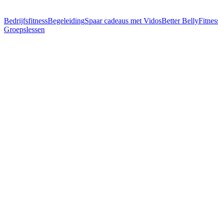
Bedrijfsfitness
Begeleiding
Spaar cadeaus met Vidos
Better Belly
Fitnes
Groepslessen