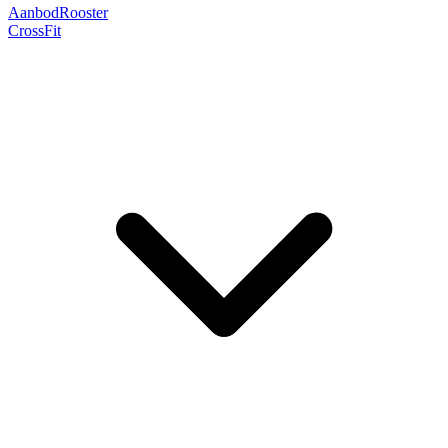
Aanbod
Rooster
CrossFit