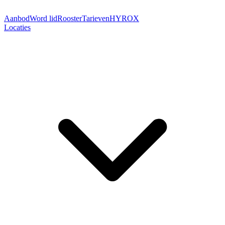
Aanbod
Word lid
Rooster
Tarieven
HYROX
Locaties