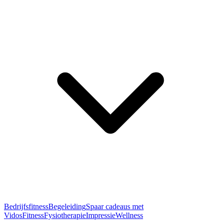
Bedrijfsfitness
Begeleiding
Spaar cadeaus met
Vidos
Fitness
Fysiotherapie
Impressie
Wellness