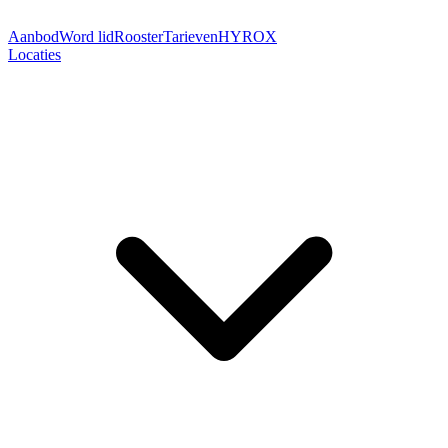
Aanbod
Word lid
Rooster
Tarieven
HYROX
Locaties