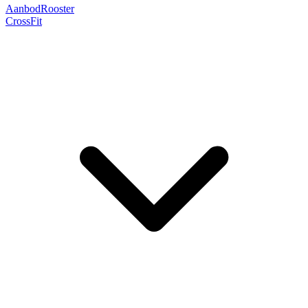
Aanbod
Rooster
CrossFit