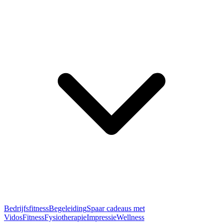
Bedrijfsfitness
Begeleiding
Spaar cadeaus met
Vidos
Fitness
Fysiotherapie
Impressie
Wellness